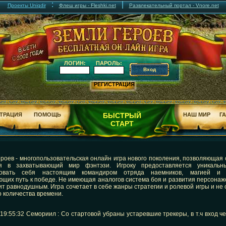
:
|
Проекты Uniqdir
Флеш игры - Fleshki.net
Развлекательный портал - Vnore.net
ЛОГИН:
ПАРОЛЬ:
РЕГИСТРАЦИЯ
ТРАЦИЯ
ПОМОЩЬ
БЫСТРЫЙ
НАШ МИР
Г
СТАРТ