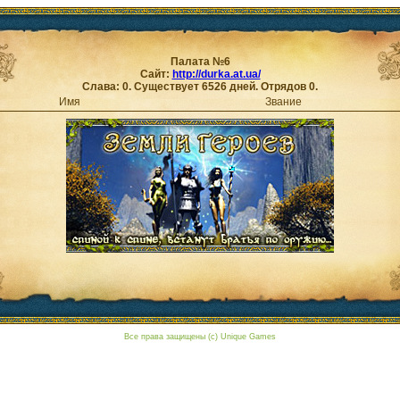
Палата №6
Сайт:
http://durka.at.ua/
Слава: 0. Существует 6526 дней. Отрядов 0.
Имя
Звание
Все права защищены (c) Unique Games